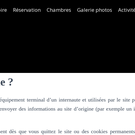
ire
Réservation
Chambres
Galerie photos
Activit
e ?
quipement terminal d’un internaute et utilisées par le site
renvoyer des informations au site d’origine (par exemple un 
ssent dès que vous quittez le site ou des cookies permanen