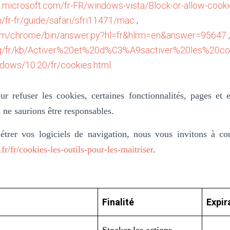
.microsoft.com/fr-FR/windows-vista/Block-or-allow-cook
m/fr-fr/guide/safari/sfri11471/mac
;
.com/chrome/bin/answer.py?hl=fr&hlrm=en&answer=95647
;
.org/fr/kb/Activer%20et%20d%C3%A9sactiver%20les%20co
ndows/10.20/fr/cookies.html
.
r refuser les cookies, certaines fonctionnalités, pages et es
 ne saurions être responsables.
trer vos logiciels de navigation, nous vous invitons à co
fr/fr/cookies-les-outils-pour-les-maitriser
.
Finalité
Expir